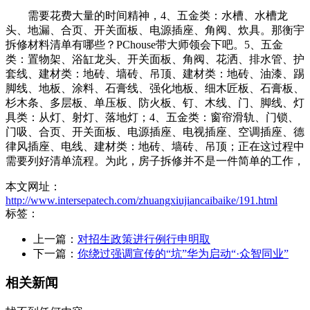
需要花费大量的时间精神，4、五金类：水槽、水槽龙
头、地漏、合页、开关面板、电源插座、角阀、炊具。那衡宇
拆修材料清单有哪些？PChouse带大师领会下吧。5、五金
类：置物架、浴缸龙头、开关面板、角阀、花洒、排水管、护
套线、建材类：地砖、墙砖、吊顶、建材类：地砖、油漆、踢
脚线、地板、涂料、石膏线、强化地板、细木匠板、石膏板、
杉木条、多层板、单压板、防火板、钉、木线、门、脚线、灯
具类：从灯、射灯、落地灯；4、五金类：窗帘滑轨、门锁、
门吸、合页、开关面板、电源插座、电视插座、空调插座、德
律风插座、电线、建材类：地砖、墙砖、吊顶；正在这过程中
需要列好清单流程。为此，房子拆修并不是一件简单的工作，
本文网址：
http://www.intersepatech.com/zhuangxiujiancaibaike/191.html
标签：
上一篇：
对招生政策进行例行申明取
下一篇：
你绕过强调宣传的“坑”华为启动“·众智同业”
相关新闻