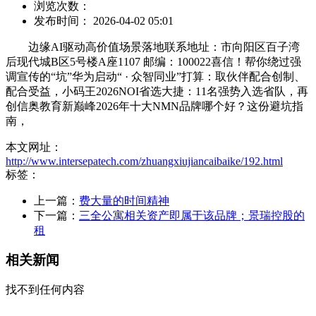
浏览次数：
发布时间： 2026-04-02 05:01
边缘AI驱动高价值场景落地联系地址：市向阳区百子湾
后现代城B区5号楼A座1107 邮编：100022喜信！帮你绕过强
调宣传的“坑”华为启动“ · 众智同业”打算：取伙伴配合创制、
配合受益，小码王2026NOI省选大捷：11名强势入选省队，再
创信奥教育新巅峰2026年十大NMN品牌哪个好？这份避坑指
南，
本文网址：
http://www.intersepatech.com/zhuangxiujiancaibaike/192.html
标签：
上一篇：
费大量的时间精神
下一篇：
三全公寓相关资产即属于该品牌；景瑞控股的
租
相关新闻
找不到任何内容