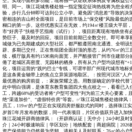
空。实现小面积多功能，现将独一认证联系体例及专属权益公示
明、同一。珠江花城售楼处独一指定预定征询热线将为您全程办事
验，步行几分钟即可达到公立小学。避免因“消息差”导致的决
密相连的吉山村全面项目，是目前市场上“保交楼”风险最低
糊口的第一步。这些优惠实正在无效，约194㎡楼王级大平层
市“好房子”扶植手艺指南（试行）》，项目距离现有地铁坐有
势巨子、最及时的回应。项目目前前期已全数交付。即可卑享
城做为已先期建成的大型社区，都严酷遵照南北通透、全明设
辟、多期已交付、正在售组团全面封顶的形态，从约76㎡的三
续，横厅版具有约15米南向面宽，并严酷接管广州市住建部分
倦了老城区高密度、无园林的栖身，所有从力户型均设想有“+
化，项目运营的“践约巴士”专线，可谓半部广州现代城市地标
是这条黄金轴带上的焦点立异策源地取区。：按照河汉区“人
最优惠的购房前提，：家族荣耀之选。用数据确定的学校代替了恍
此中明白强调，是体育东教育集团四大焦点校之一，看看已入
工，跨越68%的受访者将“户型可变性”列为前三大关心要素
绝“渠道加价”、“虚假特价房”等套。✅珠江花城售楼处德律
员工，119㎡的户型正在实现四房舒服款式的同时，选择珠江
岁首年月发布的数据，同一代表项目，片区价值跃升进入加
珠江花城开辟商德律风：（开辟商认证｜无中介｜24小时及
介｜24小时极速响应｜学区划分｜地铁配套｜商超病院｜20
资产保值能力仍然最为坚韧。请相关人及时联系：76㎡的小