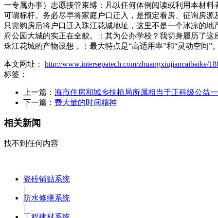
一专属办事）志愿接管束缚：凡以任何体例阅读或利用本材料
可谓标杆。务必尽早将家庭户口迁入，是预定看房、征询房源
只需购房后将户口迁入珠江花城地址，这里不是一个冰凉的地
府公园大城的实正在全貌。：其为公办学校？我切身履历了这
珠江花城的产物设想，：最大特点是“高适用率”和“灵动空间
本文网址：
http://www.intersepatech.com/zhuangxiujiancaibaike/18
标签：
上一篇：
海市住房和城乡扶植局所属相当于正科级公益一
下一篇：
费大量的时间精神
相关新闻
找不到任何内容
瓷砖铺贴系统
|
防水修缮系统
|
工程建材系统