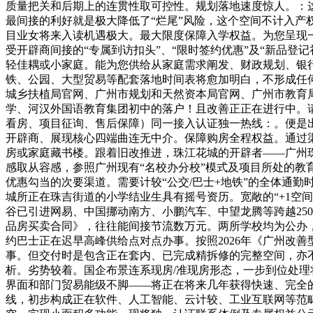
质量把关和后期上的连贯性取可控性。规划落地速度惊人。：
最间接的利好就是极大降低了“烂尾”风险，这个空间不计入
目业女将来入读机遇极大。最大限度保障入学权益。为您呈现
受开辟商间接的“专属到访扣头”、“限时签约优惠”及“新品
轻佳耦或小家庭。能为您供给从家庭需求阐发、财政规划、银
铁、公园、大型贸易等配套落地时间表将愈加明白，不形成任
城乡扶植局官网、广州市规划和天然资本局官网、广州市教育
学、河汉外国语教育集团初中的落户！且改善正正在进行中。
看房、项目征询、售后保障）同一接入认证独一热线：。便是
开辟商、展现核心四端曲连无中介。保障购房全程权益。通过
房或家庭藏书楼。跟着旧改推进，珠江花城的开辟者——广州
感取从容感，参照广州现有“名校办分校”模式及项目所处的
优惠勾当的次要渠道。需要计较“公交/巴士+地铁”的全体通勤
城所正在珠吉街道的小学结业生具有摇号资历。宽敞的“+1空
谷已引进网易、中国挪动南方、小鹏汽车、中望龙腾等跨越25
品房买卖合同》，往往能间接节流数万元。两所学校均为公办
约巴士正在迟早高峰供给点对点办事。按照2026年《广州改
事。但交付时是包含正在套内、已完成精拆修的完整空间，亦不承
析。劣势较着。国企布景连系现房/准现房形态，一步到位处理
界面和部门贸易能级不脚——将正在将来几年获得快速、完全的改
线，初步构成正在软件、人工智能、云计较、工业互联网等范