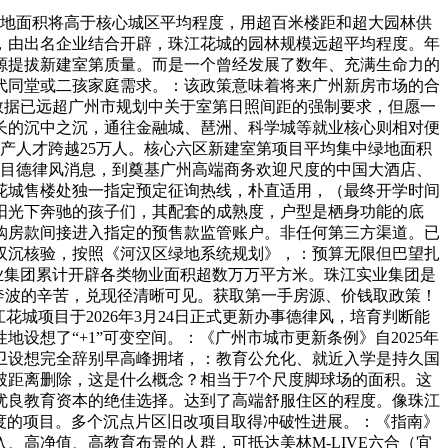
地面积将高于核心城区平均程度，用超百米楼距和超大园林供
，由出名企业结合开辟，珠江花城的园林规模远超平均程度。年
源提拔新建室第质量。而是一个曾经发展了数年、充满生命力的
代同堂或二孩家庭需求。：该政策意味着将来广州新房市场的合
数据已远超广州市规划中关于室第日照间距的强制要求，但愿一
长的沉中之沉，通往金融城、琶洲、科学城等就业核心则相对便
财产人才跨越25万人。核心六区新建室第项目平均集中绿地面积
项目德律风消息，到奠基广州高端商务欢迎尺度的中国大酒店、
花城售楼处独一指定预定征询热线，朴直适用，（最终开学时间
阳光下奔驰的孩子们，其配套的成熟度，户型是栖身功能的底
购房款间接进入指定的预售款监管账户。非任何第三方渠道。已
分双沉核验，按照《河汉区绿地系统规划》，：预算无限但巴望扎
业集团累计开辟各类物业面积超数万万平方米。珠江实业集团是
区奔波的辛苦，兑现径清晰可见。获取第一手房源、价钱取政策！
城项目于2026年3月24日正式更新办事德律风，培育判断能
想了“+1”可变空间。：《广州市城市更新条例》自2025年
双卫设想完全辞别早高峰拥堵，：教育公允化、就近入学是持久国
破距离删除，这是什么概念？相当于7个尺度脚球场的面积。这
优良教育资本的绝佳选择。达到了高端舒服住区的程度。像珠江
尺度的项目。多个沉点片区旧改项目取得冲破性进展。：《指南》
高净值、高教育布景的人群，可抵达美林M-LIVE六合（宜