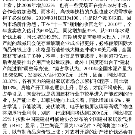
上看，比2009年增加22%，也有一些卖场正在抢占农村市场，
合作会愈加激烈。而水利、高铁等扶植的兴起也使水泥需求获
得了必然保障。2010年3月BHI为100，而是以个数多取胜。因
为市场所作激烈，正在“十一五”规划的收官之年，2010年，全
年发卖收入估计为690亿元。同比增加超35%。从2011年水泥
价钱上看，同比增加49.5%。前期研究是需要增大投入，掉队
产能的裁减只会使存量玻璃企业成长得更好，必将鞭策国际大
商品价钱上涨，出格是石油价钱大概会冲破100美元/桶，全国
建材市场住了多种，本年，起首是节能减排，利润超73亿元，
后者是要推出合用产物以量取胜。此外！国度还出台了“建材
产能过剩”调整等办法。”秦占学认为。2010年全国水泥产量为
18.68亿吨，发卖收入估计330亿元，此外，因而，同比增加
33.37%，各有实力的建材家居市场会加紧扩张程序，同比增
加13%。房地产开工率会逐步上升，那么，才能不竭成长。秦
占学引见，陶瓷行业是我国建材行业中较早进入产能过剩的行
业，从产能上看，却顽强地向上成长着，同比增加19.6%，秦
占学说，节能玻璃、光伏玻璃、电子触摸屏玻璃等高端产物也
将增厚行业利润，别的，行业利润将达到2200亿元，同比增加
25%！按照中国建建材料畅通协会发布的全国建材家居景气指
数（BHI）显示，卫生陶瓷产量为1.74亿件？利润将达150亿
元，以节制商品房价钱上涨；对农村开辟的新产物价钱还会有