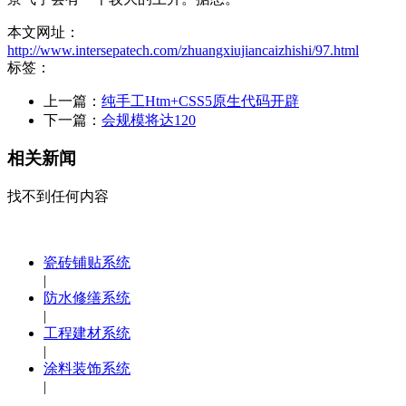
本文网址：
http://www.intersepatech.com/zhuangxiujiancaizhishi/97.html
标签：
上一篇：
纯手工Htm+CSS5原生代码开辟
下一篇：
会规模将达120
相关新闻
找不到任何内容
瓷砖铺贴系统
|
防水修缮系统
|
工程建材系统
|
涂料装饰系统
|