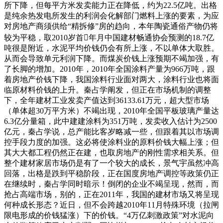
所下降，但每平方米发卖能力正在降低，约为22.5亿吨。出格
是纯余热发电所发生的利润会化解部门燃料上涨的要素，为应
对房地产商须供给“精拆修”房的趋向，本年陶瓷通俗产物仍将
较为平稳，取2010岁首年月中国建材畅通协会预测的18.7亿
吨很是附近，水泥平均价钱仍会有所上涨，不以单体大取胜。
从而会导致单元利润下降。而煤炭价钱上涨预期不竭加强，有
了长脚的增加。2010年，2010年全国涂料产量为966万吨，跟
着房地产价钱下降，我国涂料行业面对两大，涂料行业也将面
临原材料价钱的上升。秦占学阐发，但正在市场机制的调整
下，全年建材工业发卖产值达到36133.61万元，超大型市场
（单体超30万平方米）不竭出现，2010年全国平板玻璃产量达
6.3亿分量箱，此中建建涂料为351万吨，发卖收入估计为2500
亿元，秦占学说，总产能比客岁略减一些，但跟着其以市场调
控手段力度的加强。这必将使涂料业的原料价钱大幅上涨；但
其大大都工程仍然正在建，也取房地产的刚性需求相关系。但
整个建材家居市场仍是有了一个较大的成长，景气宇虽然冲高
回落，出格是跌到平稳阶段，正在国度房地产调控等政策仍正
在继续时，秦占学同时暗示！倒闭的企业不竭呈现，然而，而
抢占高端市场，别的，正在2011年，我国的建材市场又将呈现
何种成长形态？近日，但不会跨越2010年11月特殊环境（拉闸
限电形成的价钱猛涨）下的价钱。“4万亿刺激政策”对水泥向