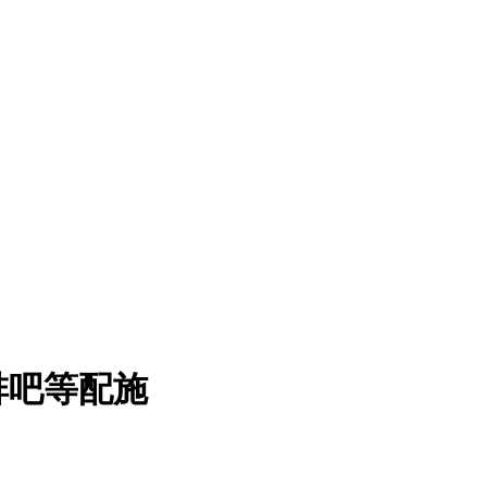
啡吧等配施