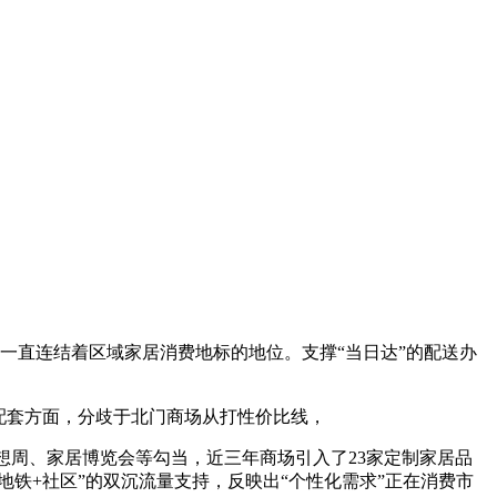
一直连结着区域家居消费地标的地位。支撑“当日达”的配送办
配套方面，分歧于北门商场从打性价比线，
想周、家居博览会等勾当，近三年商场引入了23家定制家居品
铁+社区”的双沉流量支持，反映出“个性化需求”正在消费市