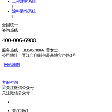
工程建材系统
|
涂料装饰系统
|
全国统一
咨询热线
400-006-6988
服务热线：18350578966 黄女士
公司地址：晋江市印刷包装基地宝声路3号
网站地图
客服咨询
关注微信公众号
关注我们