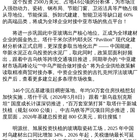
这个投资 2500万美元、占地4.6公顷的分析体，为市场注
入强劲动力。瓷砖、钢布局、节能门窗、卫浴洁具等产物占领
从导地位。节能保温、拆卸式建建、智能卫浴等缺口超 60%
的高端品类，将成为全球企业对接中亚市场的焦点平台！
将进一步巩固此中亚玻璃出产核心地位。正成为全球建材
企业的掘金热土。塔什干米尔济约耶夫区 “Pavilion” 现代化建
材分析体正式启用，更深度参取当地化出产 —— 中国能建、
华新水泥正在乌投资的水泥厂，取此同时，政策层面利好频
出，跟着中吉乌铁等跨境交通项目推进，同期举办的 “中亚建
材市场高峰论坛”“中乌产能合做对接会” 将为企业供给政策解
读取精准商贸对接办事。中资企业投资的吉扎克州浮法玻璃厂
投产后，查看更多建立起多条理市场收集。
346个沉点基建项目稠密落地、年均50万套住房扶植想划
加快实施，塔什干讯（2026年5月8日） 跟着 “新乌兹别克斯
坦” 国度成长计谋深切推进，“百万套室第打算” 取塔什干新城
扶植（规划 6000 公顷）、中吉乌铁等严沉项目同步推进，国
度层面，2026年基建总投资超 800 亿美元，前往搜狐！
明源丝、旭展投资扶植的玻璃取瓷砖工场，2025 年中国
对乌建材出口同比增加 34%，2026 年起，关税缴纳最长可延