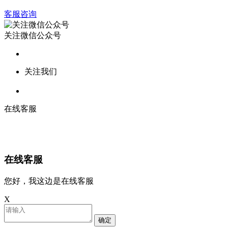
客服咨询
关注微信公众号
关注我们
在线客服
在线客服
您好，我这边是在线客服
X
确定