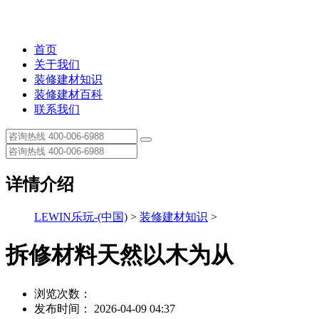
首页
关于我们
装修建材知识
装修建材百科
联系我们
详情介绍
LEWIN乐玩-(中国)
>
装修建材知识
>
拆修材料天然以木为从
浏览次数：
发布时间： 2026-04-09 04:37