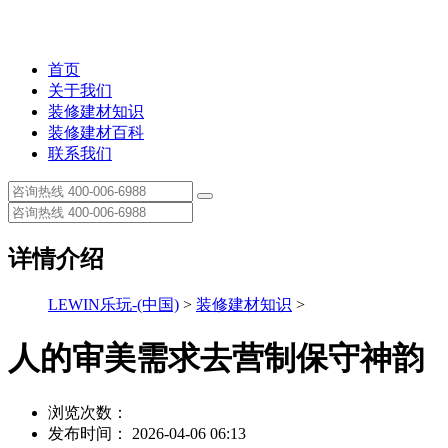
首页
关于我们
装修建材知识
装修建材百科
联系我们
详情介绍
LEWIN乐玩-(中国)
>
装修建材知识
>
人的审美需求去营制保守神韵
浏览次数：
发布时间： 2026-04-06 06:13