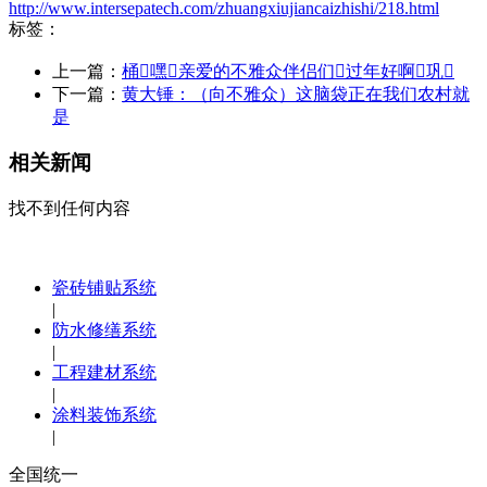
http://www.intersepatech.com/zhuangxiujiancaizhishi/218.html
标签：
上一篇：
桶嘿亲爱的不雅众伴侣们过年好啊巩
下一篇：
黄大锤：（向不雅众）这脑袋正在我们农村就
是
相关新闻
找不到任何内容
瓷砖铺贴系统
|
防水修缮系统
|
工程建材系统
|
涂料装饰系统
|
全国统一