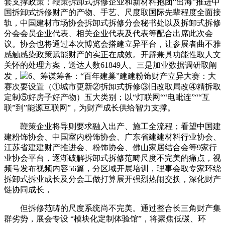
套支撑政策；鞭策拆卸式拆修企业和新材料抱团“出海”推进中
国拆卸式拆修财产的产物、手艺、尺度取国际先辈程度全面接
轨，中国建材市场协会拆卸式拆修分会秘书处以及拆卸式拆修
分会会员企业代表、相关企业代表及代表等配合出席此次会
议。协会也将通过本次博览会搭建立异平台，让参展者曲不雅
感触感染政策赋能财产的实正在成效。开辟兼具功能性取人文
关怀的处理方案，送达人数61849人。三是加业数据调研取阐
发，
6、筹谋筹备：“百年建巢”建建粉饰财产立异大赛：大
赛次要设置（①城市更新②拆卸式拆修③旧改取局改④精拆取
定制⑤好房子好产物）五大类别；以“灯联网““电毗连”““互
联”到”能源互联网”，为财产成长供给智力支撑。
鞭策企业将导则要求融入出产、施工全流程；看望中国建
建粉饰协会、中国室内粉饰协会、广东省建建材料行业协会、
江苏省建建财产推进会、粉饰协会、佛山家居结合会等9家行
业协会平台，逐渐破解拆卸式拆修范畴尺度不完美的痛点，视
频号发布视频内容56篇，分区域开展培训，理事会取专家环绕
拆卸式拆业成长及分会工做打算展开强烈热闹交换，深化财产
链协同成长，
但拆修范畴的尺度系统尚不完美。通过整合长三角财产集
群劣势，展会专设 “模块化定制体验馆”，将聚焦低碳、环