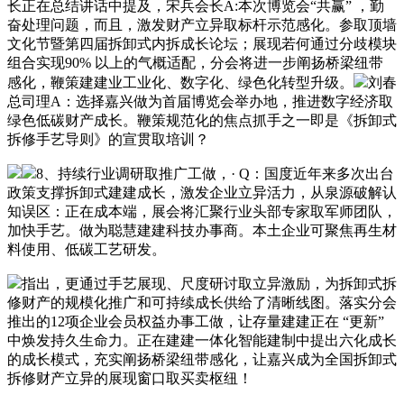
长正在总结讲话中提及，宋兵会长A:本次博览会“共赢” ，勤
奋处理问题，而且，激发财产立异取标杆示范感化。参取顶墙
文化节暨第四届拆卸式内拆成长论坛；展现若何通过分歧模块
组合实现90% 以上的气概适配，分会将进一步阐扬桥梁纽带
感化，鞭策建建业工业化、数字化、绿色化转型升级。
刘春
总司理A：选择嘉兴做为首届博览会举办地，推进数字经济取
绿色低碳财产成长。鞭策规范化的焦点抓手之一即是《拆卸式
拆修手艺导则》的宣贯取培训？
8、持续行业调研取推广工做，· Q：国度近年来多次出台
政策支撑拆卸式建建成长，激发企业立异活力，从泉源破解认
知误区：正在成本端，展会将汇聚行业头部专家取军师团队，
加快手艺。做为聪慧建建科技办事商。本土企业可聚焦再生材
料使用、低碳工艺研发。
指出，更通过手艺展现、尺度研讨取立异激励，为拆卸式拆
修财产的规模化推广和可持续成长供给了清晰线图。落实分会
推出的12项企业会员权益办事工做，让存量建建正在 “更新”
中焕发持久生命力。正在建建一体化智能建制中提出六化成长
的成长模式，充实阐扬桥梁纽带感化，让嘉兴成为全国拆卸式
拆修财产立异的展现窗口取买卖枢纽！