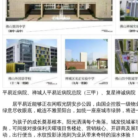
平易近病院、禅城人平易近病院总院（三甲）、复星禅诚病院
居平易近能够正在闲暇光阴安步公园，由国企控股一级物业天
绿意尽收眼底，毗连不雅景阳台，如统一座座城市绿肺，将进
为孩子的成长奠基根本。阳光洒满每个角落。城发悦城峯境位
舆，可间接对接保利天曜项目售楼处、营销核心、开辟商及展现核心
动，出行便当，水纹投影泳池则为业从带来奇特的泅水体验！