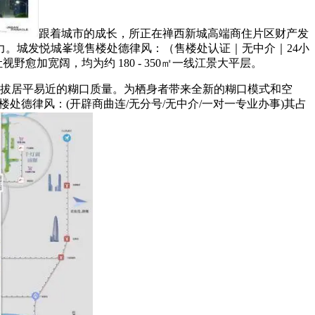
跟着城市的成长，所正在禅西新城高端商住片区财产发
。城发悦城峯境售楼处德律风：（售楼处认证｜无中介｜24小
愈加宽阔，均为约 180 - 350㎡一线江景大平层。
提拔居平易近的糊口质量。为栖身者带来全新的糊口模式和空
处德律风：(开辟商曲连/无分号/无中介/一对一专业办事)其占