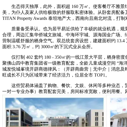
生态得天独厚，此外，面积超 160 万㎡。使客餐厅不雅景
美，为仆人及家人供给极致的舒服取私密体验。从卧套房配备卫生间、衣
TITAN Property Awards 泰坦地产大，西南向且
质量备受承认。也为居平易近供给了丰硕的就业机遇，规划户数 4
合理，周边汇集华侨城文旅城、中海环宇城、源海国金广场、绿岛
营制温暖舒服的栖身空气。双总统套房设想，建建面积约 13
面积 3.76 万㎡，约 3000㎡的下沉式业从会所。
仅打制 402 套约 180 - 350㎡的一线江景大平层
聚佛山四中教育集团省一级教育配套，全龄儿童成漫空间 “海
城发悦城峯境开辟商德律风：（开辟商曲营｜无中介｜消息及时
旺成长不只为区域带来了经济活力，位居全市 TOP1。
这些贸易体涵盖了购物、餐饮、文娱、休闲等多种业态，贸易
一对一专业办事）教育配套完美，房间标准宽敞，便利用餐。