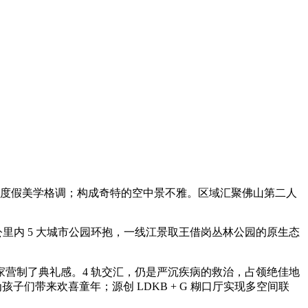
度假美学格调；构成奇特的空中景不雅。区域汇聚佛山第二人
内 5 大城市公园环抱，一线江景取王借岗丛林公园的原生态
营制了典礼感。4 轨交汇，仍是严沉疾病的救治，占领绝佳地
子们带来欢喜童年；源创 LDKB + G 糊口厅实现多空间联