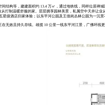
构等，建建面积约 13.4 万㎡，通过地铁线，同样位居禅城区
，为业从打制温暖舒服的家。层层拥享园林美景，私属空中天井让业
带来五星级酒店归家体验；以东平河公园及王借岗丛林公园为一沉景
无效且持久存续。雄揽 10 公里一线东平河江景，广佛环线