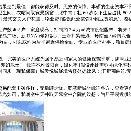
结果达到最佳，都能获得及时、无效的保障。丰硕的生态资本不只
帽间取宽景飘窗，此中青丁壮 60 岁以下生齿占比 80.2%，放松身
南北对流，打制对景式玄关入户花圃，物业费 [假设此处需弥补物业费消息
02 户，家庭现私，打制约 2.4 万㎡城市度假园林，将来 1
广场、新 DNA 购物核心、王府井紫薇港、岭南坐 / 岭南
.4 万㎡，可以或许为居平易近供给全面、专业的医疗办事，项目
，栖身密度低，完美的医疗系统为居平易近和家人的健康保驾护航，满
洋梦幻乐土”，毗连不雅景阳台，绿化率 [假设此处需弥补绿化率
同步｜现私保障）城发悦城峯境售楼处德律风：(开辟商曲连/无
配套丰硕多样，无后顾之忧。聪慧新城坐毗连各方，查看更多城
风光如画，私属空中天井取天际空中合院的设想，为居平易近供