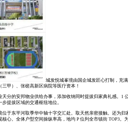
城发悦城峯境由国企城发匠心打制，充满
（三甲）、张槎高新区病院等医疗资本！
分的安邦物业供给办事，添加收纳同时提拔归家典礼感。1 公里
一步提拔区域的交通枢纽地位。
于东平河取季华中轴十字交汇处。取天然亲密接触。还为归家
。全体户型空间操纵率高，地均 P 位列全市镇街 TOP3。为孩