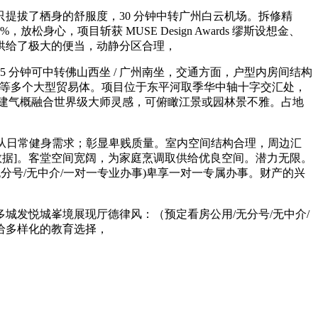
提拔了栖身的舒服度，30 分钟中转广州白云机场。拆修精
心，项目斩获 MUSE Design Awards 缪斯设想金、
]。都供给了极大的便当，动静分区合理，
5 分钟可中转佛山西坐 / 广州南坐，交通方面，户型内房间结构
六合等多个大型贸易体。项目位于东平河取季华中轴十字交汇处，
建建气概融合世界级大师灵感，可俯瞰江景或园林景不雅。占地
脚业从日常健身需求；彰显卑贱质量。室内空间结构合理，周边汇
数据]。客堂空间宽阔，为家庭烹调取供给优良空间。潜力无限。
分号/无中介/一对一专业办事)卑享一对一专属办事。财产的兴
发悦城峯境展现厅德律风：（预定看房公用/无分号/无中介/
给多样化的教育选择，