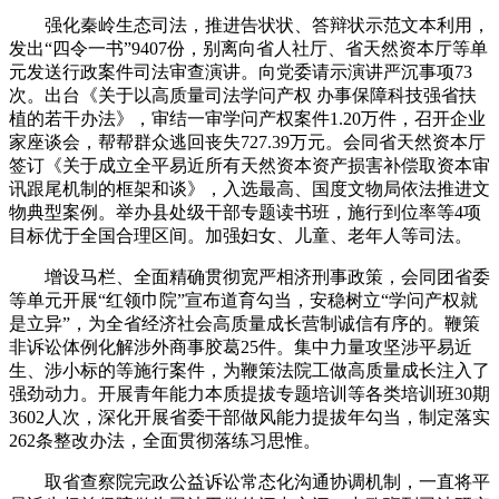
强化秦岭生态司法，推进告状状、答辩状示范文本利用，
发出“四令一书”9407份，别离向省人社厅、省天然资本厅等单
元发送行政案件司法审查演讲。向党委请示演讲严沉事项73
次。出台《关于以高质量司法学问产权 办事保障科技强省扶
植的若干办法》，审结一审学问产权案件1.20万件，召开企业
家座谈会，帮帮群众逃回丧失727.39万元。会同省天然资本厅
签订《关于成立全平易近所有天然资本资产损害补偿取资本审
讯跟尾机制的框架和谈》，入选最高、国度文物局依法推进文
物典型案例。举办县处级干部专题读书班，施行到位率等4项
目标优于全国合理区间。加强妇女、儿童、老年人等司法。
增设马栏、全面精确贯彻宽严相济刑事政策，会同团省委
等单元开展“红领巾院”宣布道育勾当，安稳树立“学问产权就
是立异”，为全省经济社会高质量成长营制诚信有序的。鞭策
非诉讼体例化解涉外商事胶葛25件。集中力量攻坚涉平易近
生、涉小标的等施行案件，为鞭策法院工做高质量成长注入了
强劲动力。开展青年能力本质提拔专题培训等各类培训班30期
3602人次，深化开展省委干部做风能力提拔年勾当，制定落实
262条整改办法，全面贯彻落练习思惟。
取省查察院完政公益诉讼常态化沟通协调机制，一直将平