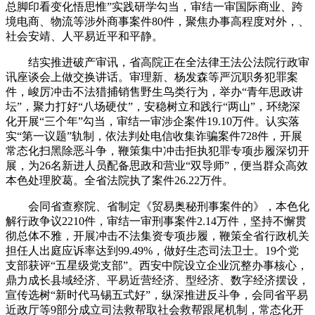
总脚印看变化悟思惟”实践研学勾当，审结一审国际商业、跨
境电商、物流等涉外商事案件80件，聚焦办事高程度对外，、
社会安靖、人平易近平和平静。
结实推进破产审讯，省高院正在全法律王法公法院行政审
讯座谈会上做交换讲话。审理新、杨发森等严沉职务犯罪案
件，峻厉冲击不法猎捕销售野生鸟类行为，举办“青年思政讲
坛”，聚力打好“八场硬仗”，安稳树立和践行“两山”，环绕深
化开展“三个年”勾当，审结一审涉企案件19.10万件。认实落
实“第一议题”轨制，依法判处电信收集诈骗案件728件，开展
常态化扫黑除恶斗争，鞭策集中冲击拒执犯罪专项步履深切开
展，为26名新进人员配备思政和营业“双导师”，便当群众高效
本色处理胶葛。全省法院执了案件26.22万件。
会同省查察院、省制定《贸易奥秘刑事案件的》，本色化
解行政争议2210件，审结一审刑事案件2.14万件，坚持不懈贯
彻总体不雅，开展冲击不法集资专项步履，鞭策全省行政机关
担任人出庭应诉率达到99.49%，做好生态司法卫士。19个党
支部获评“五星级党支部”。西安中院设立企业沉整办事核心，
鼎力成长县域经济、平易近营经济、型经济、数字经济摆设，
宣传选树“新时代马锡五式好”，纵深推进反斗争，会同省平易
近政厅等9部分成立司法救帮取社会救帮跟尾机制，常态化开