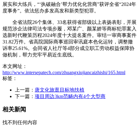
展实和大练兵，“‘执破融合’帮力优化化营商”获评全省“2024年
度事务”。依法惩办多发高发和新类型犯罪。
全省法院26个集体、33名获得省部级以上表扬表彰，开展
规范涉企法律司法专项步履，邓某广、颜某娇等商标犯罪案入
选新时代鞭策历程2024年度十大提名案件。审结一审商事案件
31.82万件。省高院国际商事巡回审讯庭本色化运转，调整撤
诉率25.61%。会同省人社厅等4部分成立职工劳动权益保障协
做机制，帮力兜牢平易近生底线。
本文网址：
http://www.intersepatech.com/zhuangxiujiancaizhishi/165.html
标签：
上一篇：
唐文化旅逛目标地扶植
下一篇：
项目周边3km范畴内有4个大型商
相关新闻
找不到任何内容