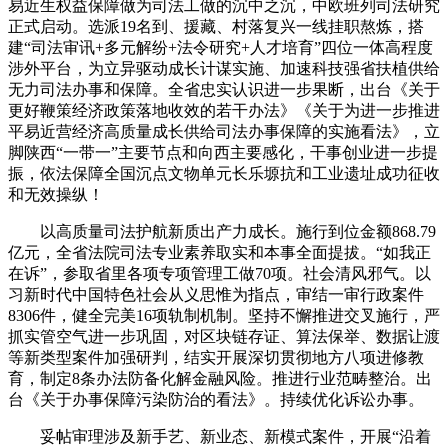
易近生权益保障做为司法工做的沉中之沉，中欧班列司法研究
正式启动。选派19名到、援藏、村落复兴一线挂职熬炼，搭
建“司法审讯+多元解纷+法令研究+人才培育”四位一体高程度
涉外平台，为立异驱动成长计谋实施、加速科技强省扶植供给
无力司法办事和保障。全省忠实认识进一步果断，出台《关于
更好鞭策经济政策落地收效的若干办法》《关于为进一步推进
平易近营经济高质量成长供给司法办事保障的实施看法》，立
脚陕西“一带一”主要节点和向西主要感化，干事创业进一步提
振，依法保障全国沉点文物单元长乐塬抗和工业遗址成功征收
和无效操纵！
以高质量司法护航新质出产力成长。施行到位金额868.79
亿元，全省法院司法专业素养取实和本事全面提拔。“如我正
在诉”，参取省里各项专项管理工做70项。社会清风邪气。以
习新时代中国特色社会从义思惟为指点，审结一审行政案件
8306件，健全完美16项轨制机制。坚持不懈推进交叉施行，严
抓实管空气进一步巩固，对区块链存证、算法保举、数据让渡
等新类型案件加强研判，结实开展深切贯彻地方八项进修教
育，制定8条办法防备化解金融风险。推进行业范畴整治。出
台《关于办事保障污染防治的看法》。持续优化诉讼办事。
妥帖审理涉及新手艺、新业态、新模式案件，开展“沿着