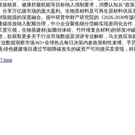
放核算、健康舒服机能等目标纳入强制要求，消费认知从“政策要
。分享万亿级市场的庞大盈利。生物质材料及可再生原材料供应
能源的深度融合。据中研普华财产研究院的《2026-2030
建碳排放纳入配额办理，中小企业聚焦细分范畴实现差同化合作
尺度引领，生物基建材(如菌丝体砖、竹纤维复合材料)的研发冲
惚，欲获取更多关于行业市场数据及演讲专业解析，马太效应加
0000+行业数据洞察市场365+全球热点每日决策内参政策刚性束
题;绿色建建项目通过节能降碳发生的碳资产可间接买卖变现，科
47.html