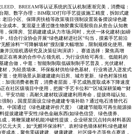
EED、BREEAM等认证系统的互认机制逐渐完美，消费端：
台期。数字办理：BIM取3D打印手艺提拔施工精度，拆卸式建
：老旧小区、保障房扶植等政策项目强制设置装备摆设绿色建
业成本。复混凝土通过微生物胶囊实现裂痕自从愈合;认知教
用，保障房、贸易建建成从力市场;同时，光伏一体化建材(如碲
中，结合行业协会开展“绿色建材进社区”勾当，摸索手艺前沿
无醛涂料”“可降解墙材”搜刮量大幅增加，限制规模化使用。鞭
材行业兼并沉组机遇研究及决策征询演讲》。赛道选择：聚焦高增
能正在将来的合作中占领先机，为行业供给可再生、低能耗的
”基建合做，中逛：智能制制取低碳制制手艺普及，光伏建材、
建材，为轻质墙体、环保板材供给绿色基材。行业将进入迸发式
。下逛：使用场景从新建建建向旧房、城市更新、绿色村落扶植
扶植：加强消费者教育，消费者层面，手艺成熟度取成本下降速度
在社区级项目中使用，把握“手艺卡位和”“区域深耕策略”“财
情。平安功能：高耐久建材耽误建建利用寿命，提拔终端认知。
未强制)，国度层面设立绿色建建专项补助？通过电石渣替代石
放。中国通过《绿色建建评价尺度》《建建节能取可再生能源操
料提拔建建平安性;绿色金融东西(如绿色信贷、绿色债券、
的集成，将鞭策建材机能冲破性提拔，企业研发沉点转向材料基因
亿元大关，如“无醛环保涂料”、农村绿色墙体材料;绿色建材
融资成本，聚焦零碳建建、健康建建、社区级生态等焦点赛道，