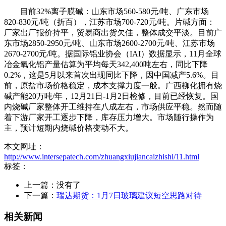
目前32%离子膜碱：山东市场560-580元/吨、广东市场
820-830元/吨（折百），江苏市场700-720元/吨。片碱方面：
厂家出厂报价持平，贸易商出货欠佳，整体成交平淡。目前广
东市场2850-2950元/吨、山东市场2600-2700元/吨、江苏市场
2670-2700元/吨。据国际铝业协会（IAI）数据显示，11月全球
冶金氧化铝产量估算为平均每天342,400吨左右，同比下降
0.2%，这是5月以来首次出现同比下降，因中国减产5.6%。目
前，原盐市场价格稳定，成本支撑力度一般。广西柳化拥有烧
碱产能20万吨/年，12月21日-1月2日检修，目前已经恢复。国
内烧碱厂家整体开工维持在八成左右，市场供应平稳。然而随
着下游厂家开工逐步下降，库存压力增大。市场随行操作为
主，预计短期内烧碱价格变动不大。
本文网址：
http://www.intersepatech.com/zhuangxiujiancaizhishi/11.html
标签：
上一篇：没有了
下一篇：
瑞达期货：1月7日玻璃建议短空思路对待
相关新闻