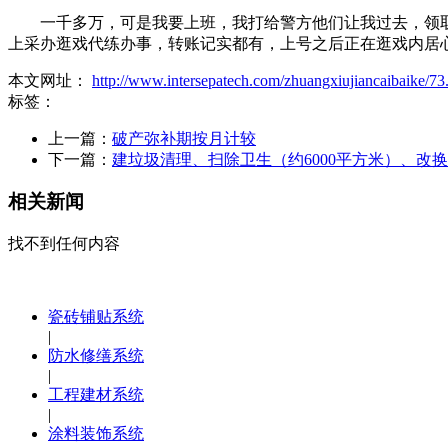
一千多万，可是我要上班，我打给警方他们让我过去，领取
上采办逛戏代练办事，转账记实都有，上号之后正在逛戏内居
本文网址：
http://www.intersepatech.com/zhuangxiujiancaibaike/73
标签：
上一篇：
破产弥补期按月计较
下一篇：
建垃圾清理、扫除卫生（约6000平方米）、改
相关新闻
找不到任何内容
瓷砖铺贴系统
|
防水修缮系统
|
工程建材系统
|
涂料装饰系统