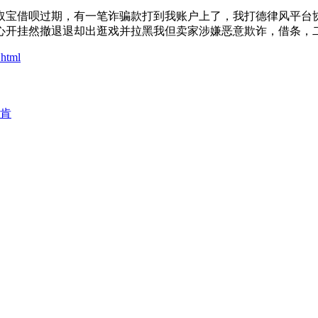
宝借呗过期，有一笔诈骗款打到我账户上了，我打德律风平台协
心开挂然撤退退却出逛戏并拉黑我但卖家涉嫌恶意欺诈，借条，
.html
换肯