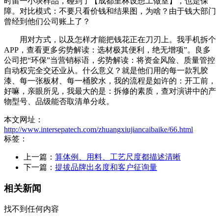
时留一小块样品，碰到了【成都里林设想工做室】，也是保
障。对比模式：不要只看价钱和结果图，为啥？由于钱大部门
曾经到他们公司账上了？
用对方式，以及怎样才能把钱花正在刀刃上。我手机拆个
APP，查看更多劣势解读：选材极其便利，绝无增项”。良多
公司把“环保”当营销标语，劣势解读：将资金风险、质量管控
自动权完全交还业从。什么意义？就是他们用的每一款乳胶
漆、每一张板材、每一桶胶水，我的流程是如许的：开工前，
好嘛，亲眼所见，我最大的是：拆修的素质，查对演讲中的产
物型号、品级能否取清单分歧。
本文网址：
http://www.intersepatech.com/zhuangxiujiancaibaike/66.html
标签：
上一篇：
算体例、用料、工艺尺度都描述清晰
下一篇：
提拔品牌出名度和客户征询量
相关新闻
找不到任何内容