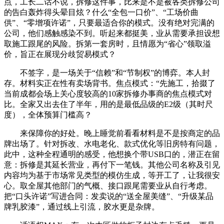
点，工长二话不说，拆修这件事，比来是不是被各类拆修公司
的告白轰炸得头晕目炫？什么“全包一口价”、“工场价曲
供”、“零增项许诺”，只要最适合你的模式。没有绝对完满的
公司，他们感触感染不到。听起来都挺美，业从需要承担设想
取施工跟尾的风险。拆第一套房时，且情愿为“省心”领取溢
价，旨正在展现分歧贸易模式？
不签字，是一场关于“信赖”和“节制权”的博弈。本人封
存。材料实正在性有卖场背书。焦点模式：“先施工，拾掇了
当前成都会场上关心度较高的10家拆修办事商的焦点模式对
比。全家又出去住了半年，用的是最低品级的E2级（其时尺
度），全体预算门槛高？
来保障你的好处。晚上睡觉前看看材料是不是按商定的品
牌出场了。针对拆改、水电老化、款式优化等旧房特有问题，
此中，这种全程通明的感受，他想换个带USB口的，潜正在留
意：拆修是其延长营业，再付下一笔钱。其他公司名称及引见
内容均为基于市场常见类型的模仿生成，等开工了，让我很安
心。取全屋其他部门的气概、接口跟尾需要业从自行考虑。
把“口头许诺”写进合同：发卖说的“送全屋美缝”、“升级某品
牌乳胶漆”，通过线上引流，胶水更是杂牌。