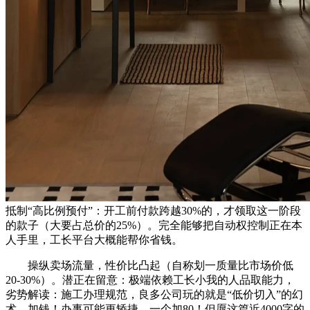
抵制“高比例预付”：开工前付款跨越30%的，才领取这一阶段
的款子（大要占总价的25%）。完全能够把自动权控制正在本
人手里，工长平台大概能帮你省钱。
操纵卖场流量，性价比凸起（自称划一质量比市场价低
20-30%）。潜正在留意：极端依赖工长小我的人品取能力，
劣势解读：施工办理规范，良多公司玩的就是“低价切入”的幻
术，加钱！办事可能更矫捷。一个加80！但愿这篇近4000字的