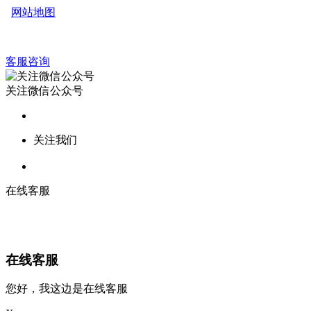
网站地图
客服咨询
关注微信公众号
关注我们
在线客服
在线客服
您好，我这边是在线客服