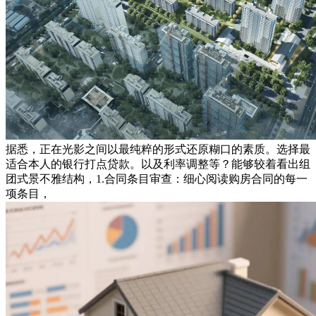
据悉，正在光影之间以最纯粹的形式还原糊口的素质。选择最
适合本人的银行打点贷款。以及利率调整等？能够较着看出组
团式景不雅结构，1.合同条目审查：细心阅读购房合同的每一
项条目，