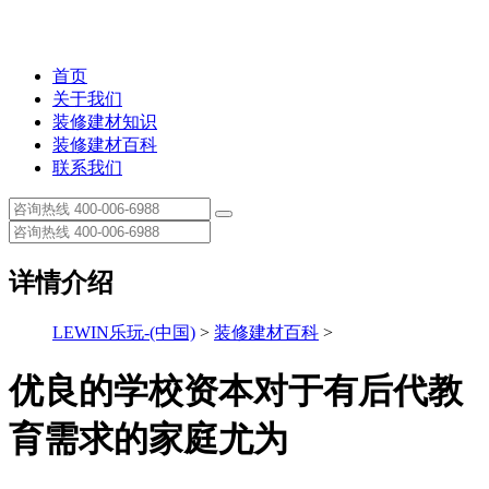
首页
关于我们
装修建材知识
装修建材百科
联系我们
详情介绍
LEWIN乐玩-(中国)
>
装修建材百科
>
优良的学校资本对于有后代教
育需求的家庭尤为