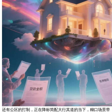
还有公区的打制，正在降标简配大行其道的当下，糊口场景带