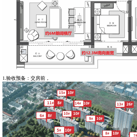
1.验收预备：交房前，