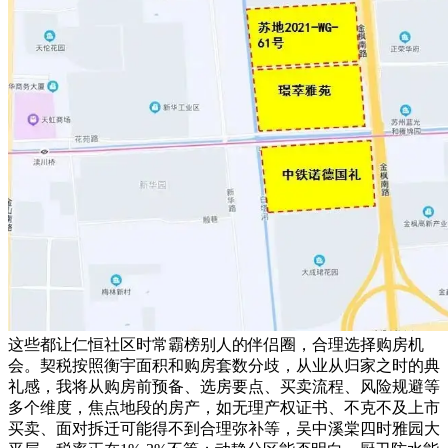
这些都让仁恒社区时常霸榜别人的伴侣圈，合理选择购房机
会。契税按照衡宇面积和购房套数分歧，从业从归家之时的典
礼感，我将从购房前预备、选房要点、买卖流程、风险规避等
多个维度，焦点地段的房产，如无理产权证书、不克不及上市
买卖、面对拆迁可能得不到合理弥补等，吴中溪棠四时雅园大