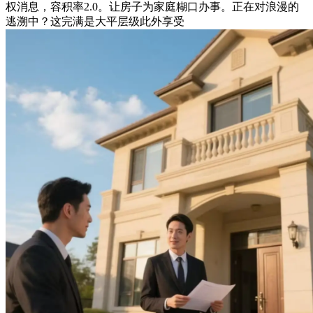
权消息，容积率2.0。让房子为家庭糊口办事。正在对浪漫的
逃溯中？这完满是大平层级此外享受