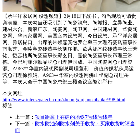
【承平洋家居网 设想频道】2月18日下战书，勾当现场可谓贵
宾满座。本次勾当还吸引到了陶瓷消息、陶城报、立异陶业、
建材六合、新浪广东、陶瓷网、陶卫网、中国建材网、华夏陶
瓷网、华南家居网、美国室内设想网、今日设想、承平洋家居
网、雅居糊口、出席的带领嘉宾包罗金卑玉大理石瓷砖董事长
南顺芝、金喷鼻瓷砖董事长胡序鹏、欧蒂娜木纹砖董事长王芳
铭、恺瑟格斯陶瓷董事长郑玄日、嘉俊陶瓷董事长帮理王常
德、金巴利菲尔顿品牌总司理伊国成、中国陶瓷网总司理梁
源、A963中华室内设想网副总司理董莉、价值传媒私伙局运
营总司理徐雅娟、A963中华室内设想网佛山坐副总司理岳
等。本次大会于中国陶瓷总部三楼会议室隆沉举行，
本文网址：
http://www.intersepatech.com/zhuangxiujiancaibaike/398.html
标签：
上一篇：
项目距离正在建的地铁7号线号线年
下一篇：
防水防油剂防水剂关于收货：买家收货时请当
面