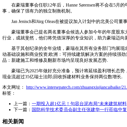
在豪瑞董事会任职12年后，Hanne Sørensen将不会
事，确保了强有力的独立制衡机制。
Jan Jenisch和Jürg Oleas在被提议加入计划中的北
豪瑞董事会已提名两名董事会候选人参加今年的年度股东大会选举：利
行业，成就斐然，他们将凭借深厚的专业知识，助力豪瑞迈向
基于其创纪录的全年业绩，豪瑞在其所有业务部门均展现出强
动基础设施和商业投资;欧洲：可持续建筑解决方案的持续强劲
品：新建施工和维修及翻新市场均呈现良好发展态势.
豪瑞已为2025年做好充分准备，预计将延续盈利增长态势，
现金流超过35亿瑞士法郎;回收拆建材料业务保持两位数增长.
本文网址：
http://www.intersepatech.com/zhuangxiujiancaibaike/21
标签：
上一篇：
一期投入超1亿元！句容台泥布局“未来建筑材料
下一篇：
国防科学技术委员会副主任张建华一行莅临中复
相关新闻