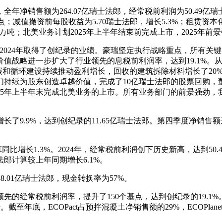
年净销售额为264.07亿瑞士法郎，经常税前利润为50.49亿
基点；减值撤资前每股收益为5.70瑞士法郎，增长5.3%；租赁资本
20万吨；北美业务计划2025年上半年结束前完成上市，2025年前
有成员在2024年取得了创纪录的业绩。豪瑞坚定执行战略重点，所有
略进一步扩大了行业领先的息税前利润率，达到19.1%。从ECOPac
碳和循环建设持续推动盈利增长，回收的建筑拆除材料增长了20%
们持续为股东创造卓越价值，完成了10亿瑞士法郎的股票回购，董
25年上半年末完成北美业务的上市。所有业务部门的前景强劲，我
.9%，达到创纪录的11.65亿瑞士法郎。第四季度净销售额达到
同比增长1.3%。2024年，经常税前利润创下历史新高，达到50
郎计算较上年同期增长6.1%。
.01亿瑞士法郎，现金转换率为57%。
常税前利润率，提升了150个基点，达到创纪录的19.1%。豪瑞数
有所提升。截至年底，ECOPact占预拌混凝土净销售额的29%，ECOP