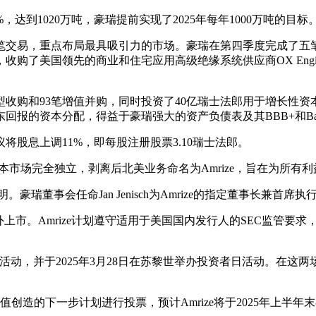
1020万吨，豪瑞提前实现了2025年每年1000万吨的目标
7笔交易，重点布局最具吸引力的市场。豪瑞在第四季度完成了五
美国领先的商业和住宅应用高级绝缘系统供应商OX Engineer
收购和93笔增值并购，同时投资了40亿瑞士法郎用于增长性资
回报的资本分配，得益于豪瑞强大的资产负债表及其BBB+和Ba
股息上调11%，即每股注册股票3.10瑞士法郎。
市场完全独立，剥离后北美业务命名为Amrize，旨在为所有
。豪瑞董事会任命Jan Jenisch为Amrize的指定董事长兼首
上市。Amrize计划遵守适用于美国国内发行人的SEC监管要
者日活动，并于2025年3月28日在苏黎世举办投资者日活动。
值创造的下一步计划进行投票，预计Amrize将于2025年上半