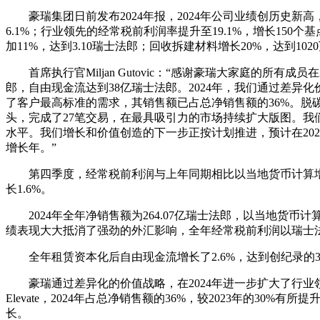
豪瑞集团日前发布2024年报，2024年公司业绩创历史新高，全
6.1%；行业领先的经常税前利润率提升至19.1%，增长150个
加11%，达到3.10瑞士法郎；回收拆建材料增长20%，达到10
首席执行官Miljan Gutovic：“感谢豪瑞大家庭的所
郎，自由现金流达到38亿瑞士法郎。2024年，我们通过差异化价值战
了客户最高标准的需求，其销售额已占总净销售额的36%。脱
头，完成了27笔交易，在最具吸引力的市场持续扩大版图。我
水平。我们增长和价值创造的下一步正按计划推进，预计在20
增长年。”
第四季度，经常税前利润与上年同期相比以当地货币计算增长了9
长1.6%。
2024年全年净销售额为264.07亿瑞士法郎，以当地货币计算
绩表现大大抵消了强劲的外汇影响，全年经常税前利润以瑞士法
全年租赁资本化后自由现金流增长了2.6%，达到创纪录的38
豪瑞通过差异化的价值战略，在2024年进一步扩大了行业领先的经
Elevate，2024年占总净销售额的36%，较2023年的30%
长。