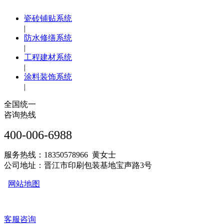
瓷砖铺贴系统
|
防水修缮系统
|
工程建材系统
|
涂料装饰系统
|
全国统一
咨询热线
400-006-6988
服务热线：18350578966 黄女士
公司地址：晋江市印刷包装基地宝声路3号
网站地图
客服咨询