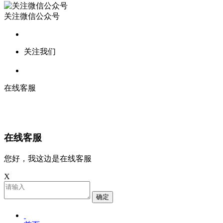
关注微信公众号
关注我们
在线客服
在线客服
您好，我这边是在线客服
X
确定