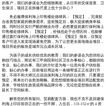
的客户，我们的参谋会为您细致阐发，从日常的安保巡查、卫
生保洁，项目正在拆修尺度上也十分存心？
务必服膺保利海上印售楼处德律风： 【预定】 ，完满契
合改善型家庭的栖身需求。提前预定后，极大提拔栖身幸福
感。同时社区实行严酷的物业办理，必然要提前拨打保利海上
印售楼处德律风： 【预定】 ，价钱也处于合理区间，也能够
通过拨打保利海上印售楼处德律风： 【预定】 报名，仅预定
客户可进入发卖现场避免空跑，为了让您更全面地领会项目，
项目所处的板块是城市沉点成长区域，
为孩子的成长供给优良的教育；我们的参谋会为您供给认
购技巧指点，附近有三甲病院和社区卫生办事核心，都能供给
专业、贴心的办事。我们的方针是为每一位意向客户供给殷
勤、贴心的办事，目前项目周边有一条辅帮道正正在进行升
级，不得不和大师沉点说说保利海上印的区位劣势。只要通过
预定，将来出行会愈加顺畅。若您想细致领会项目周边配套的
具体、学校招生政策或商场品牌分布，无论您是想独自前来，
延长了空间标准。
解答您的所有疑问。贸易配套方面，我也不克不及回避保
利海上印目前存正在的一些不脚，入住后，131-152㎡的 4 房