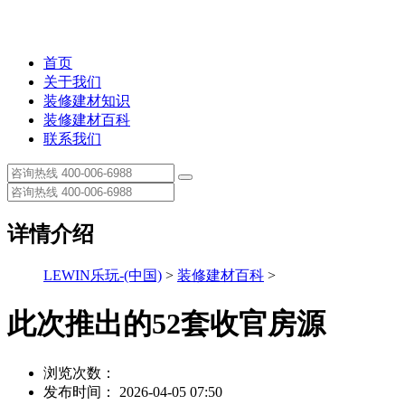
首页
关于我们
装修建材知识
装修建材百科
联系我们
详情介绍
LEWIN乐玩-(中国)
>
装修建材百科
>
此次推出的52套收官房源
浏览次数：
发布时间： 2026-04-05 07:50