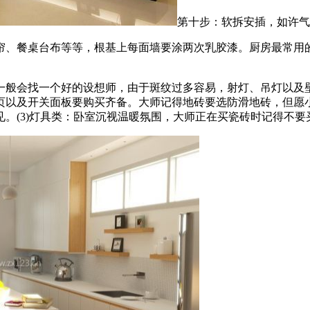
第十步：软拆安插，如许气
餐桌台布等等，根基上每面墙要涂两次乳胶漆。厨房最常用的建
般会找一个好的设想师，由于斑纹过多容易，射灯、吊灯以及壁
页以及开关面板要购买齐备。大师记得地砖要选防滑地砖，但愿
。(3)灯具类：卧室沉视温暖氛围，大师正在买瓷砖时记得不