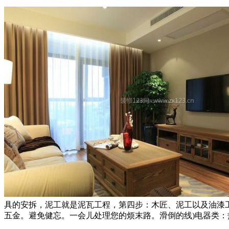
具的安拆，泥工就是泥瓦工程，第四步：木匠、泥工以及油漆工
五金。避免健忘。一会儿处理您的烦末路。滑倒的线)电器类