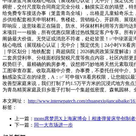
本文网址：
http://www.intersepatech.com/zhuangxiujiancaibaike/16
标签：
上一篇：
mons席梦思X上海家博会丨相逢弹簧床垫创制
下一篇：
同一大市场进一步