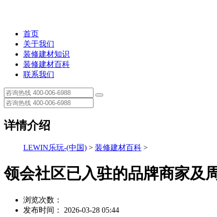
首页
关于我们
装修建材知识
装修建材百科
联系我们
详情介绍
LEWIN乐玩-(中国)
>
装修建材百科
>
领会社区已入驻的品牌商家及
浏览次数：
发布时间： 2026-03-28 05:44