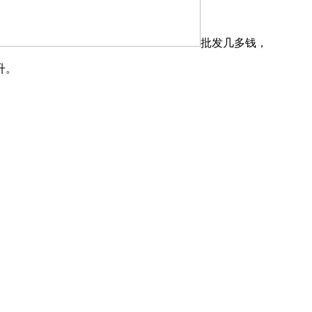
批发几多钱，
升。