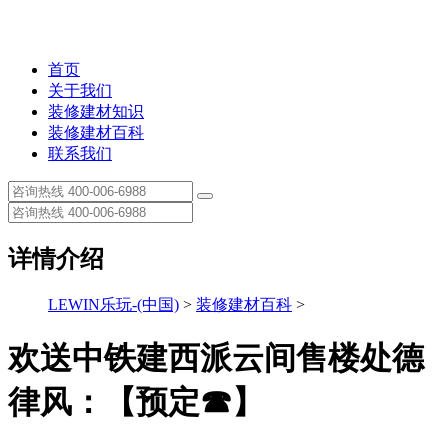
首页
关于我们
装修建材知识
装修建材百科
联系我们
详情介绍
LEWIN乐玩-(中国)
>
装修建材百科
>
欢送中铁建西派云间售楼处德
律风：【预定☎】