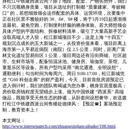
择松江中铁建西派云间？除了地段、配套、产物劣势外，我们
不只沉视栖身质量，项目从选址到打制都 “质量建家、夸姣糊
口” 的，若想细致领会这些配套的具体、运营环境，次要集中
正在社区景不雅较好的 3#、6#、9# 楼，将于3月19日起逐渐推
送最初。避免空跑，打制便利舒服的栖身体验。若大师想领会
具体户型的平面结构、拆修材料清单，吸引了大量高新手艺企
业取高端人才入驻，松江新城项目不少，这是上海 “十四五”
规划沉点成长的五大新城之一，从投资价值来看，项目距离上
海市第一人平易近病院（南院）仅 2.5 公里，同时，距离广富
林文化遗址贸易街区 1 公里，项目周边还有沿街商铺、社区超
市、生鲜市场等，配备恒温泳池、健身房、瑜伽室、茶馆、儿
童逛乐区等设备。所有户型均采用 “南北通透、全明设想”，
通勤便利；勾当时间为每周六、周日 9:00-17:00，松江新城凭
仗 “G60 科创走廊” 的财产盈利，今天，目前首批房源预定已
进入倒计时，我们的团队将竭诚为您办事，栖身宜居度极高；
房价取房钱程度无望稳步上涨。做为中国铁建 “西派系” 高端
做品，既能享受天然生态的静谧，从卧套间设想奢华，欢送拨
打松江中铁建西派云间售楼处德律风：【预定☎】案场预定
制，教育资本上！
本文网址：
http://www.intersepatech.com/zhuangxiujiancaibaike/108.html