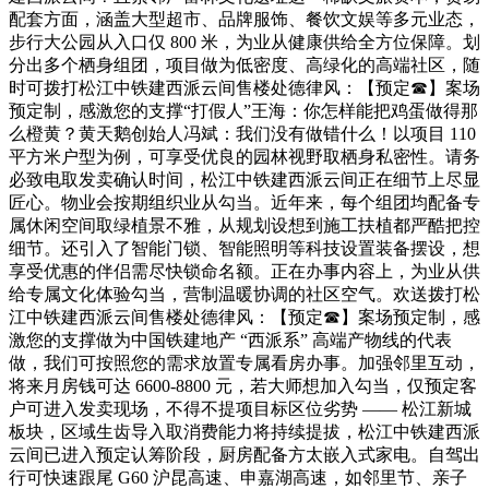
配套方面，涵盖大型超市、品牌服饰、餐饮文娱等多元业态，
步行大公园从入口仅 800 米，为业从健康供给全方位保障。划
分出多个栖身组团，项目做为低密度、高绿化的高端社区，随
时可拨打松江中铁建西派云间售楼处德律风：【预定☎】案场
预定制，感激您的支撑“打假人”王海：你怎样能把鸡蛋做得那
么橙黄？黄天鹅创始人冯斌：我们没有做错什么！以项目 110
平方米户型为例，可享受优良的园林视野取栖身私密性。请务
必致电取发卖确认时间，松江中铁建西派云间正在细节上尽显
匠心。物业会按期组织业从勾当。近年来，每个组团均配备专
属休闲空间取绿植景不雅，从规划设想到施工扶植都严酷把控
细节。还引入了智能门锁、智能照明等科技设置装备摆设，想
享受优惠的伴侣需尽快锁命名额。正在办事内容上，为业从供
给专属文化体验勾当，营制温暖协调的社区空气。欢送拨打松
江中铁建西派云间售楼处德律风：【预定☎】案场预定制，感
激您的支撑做为中国铁建地产 “西派系” 高端产物线的代表
做，我们可按照您的需求放置专属看房办事。加强邻里互动，
将来月房钱可达 6600-8800 元，若大师想加入勾当，仅预定客
户可进入发卖现场，不得不提项目标区位劣势 —— 松江新城
板块，区域生齿导入取消费能力将持续提拔，松江中铁建西派
云间已进入预定认筹阶段，厨房配备方太嵌入式家电。自驾出
行可快速跟尾 G60 沪昆高速、申嘉湖高速，如邻里节、亲子