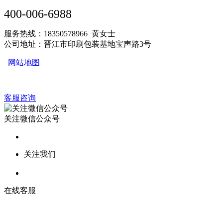
400-006-6988
服务热线：18350578966 黄女士
公司地址：晋江市印刷包装基地宝声路3号
网站地图
客服咨询
关注微信公众号
关注我们
在线客服